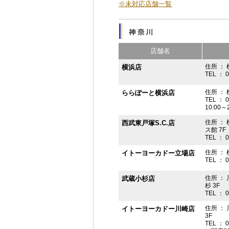
※未対応店舗一覧
店舗名
住所 ： 
横浜店
TEL ： 
住所 ：
ららぽーと横浜店
TEL ： 
10:00
住所 ： 
西武東戸塚S.C.店
ス館 7F
TEL ： 
住所 ：
イトーヨーカドー立場店
TEL ： 
住所 ：
武蔵小杉店
杉 3F
TEL ： 
住所 ：
イトーヨーカドー川崎店
3F
TEL ： 