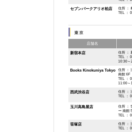
住所 ： 
セブンパークアリオ柏店
TEL ： 
店舗名
住所 ： 
新宿本店
TEL ： 
10:30～
住所 ：
Books Kinokuniya Tokyo
南館 6F
TEL ： 
11:00～
住所 ：
西武渋谷店
TEL ： 
住所 ：
玉川高島屋店
ー 南館 
TEL ： 
住所 ： 
笹塚店
TEL ： 