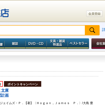
会員登録
り
ポイントキャンペーン
Ｆ文庫
間計画
ジェイムズ・Ｐ．【著】〈Ｈｏｇａｎ，Ｊａｍｅｓ Ｐ．〉/大島 豊