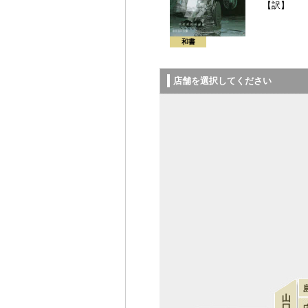
【訳】
和書
店舗を選択してください