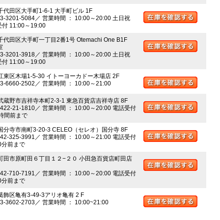
千代田区大手町1-6-1 大手町ビル 1F
03-3201-5084／ 営業時間 ： 10:00～20:00 土日祝
 11:00～19:00
千代田区大手町一丁目2番1号 Otemachi One B1F
室
03-3201-3918／ 営業時間 ： 10:00～20:00 土日祝
 11:00～19:00
江東区木場1-5-30 イトーヨーカドー木場店 2F
03-6660-2502／ 営業時間 ： 10:00～21:00
 武蔵野市吉祥寺本町2-3-1 東急百貨店吉祥寺店 8F
0422-21-1810／ 営業時間 ： 10:00～20:00 電話受付
時間前まで
国分寺市南町3-20-3 CELEO（セレオ）国分寺 8F
042-325-3991／ 営業時間 ： 10:00～21:00 電話受付
0分前まで
 町田市原町田６丁目１２−２０ 小田急百貨店町田店
042-710-7191／ 営業時間 ： 10:00～20:00 電話受付
0分前まで
葛飾区亀有3-49-3アリオ亀有 2 F
03-3602-2703／ 営業時間 ： 10:00~21:00