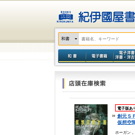
電子版あ
創元Ｓ
仮想空
ホーガン，