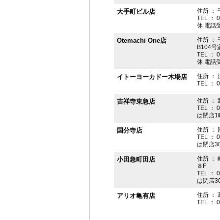
住所 ： 
大手町ビル店
TEL ： 
休 電話受付
住所 ： 
Otemachi One店
B104号
TEL ： 
休 電話受付
住所 ： 
イトーヨーカドー木場店
TEL ： 
住所 ：
吉祥寺東急店
TEL ： 
は閉店1
住所 ： 
国分寺店
TEL ： 
は閉店3
住所 ：
小田急町田店
８F
TEL ： 
は閉店3
住所 ： 
アリオ亀有店
TEL ： 