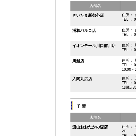
店舗名
住所 ： 
さいたま新都心店
TEL ： 
住所 ：
浦和パルコ店
TEL ： 
住所 ： 
イオンモール川口前川店
TEL ： 
住所 ： 
川越店
TEL ： 
10:00～
住所 ： 
入間丸広店
TEL ： 
は閉店3
店舗名
住所 ：
流山おおたかの森店
2F
TEL ： 