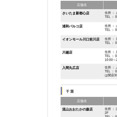
店舗名
住所 ： 
さいたま新都心店
TEL ： 
住所 ：
浦和パルコ店
TEL ： 
住所 ： 
イオンモール川口前川店
TEL ： 
住所 ： 
川越店
TEL ： 
10:00～
住所 ： 
入間丸広店
TEL ： 
は閉店3
店舗名
住所 ：
流山おおたかの森店
2F
TEL ： 