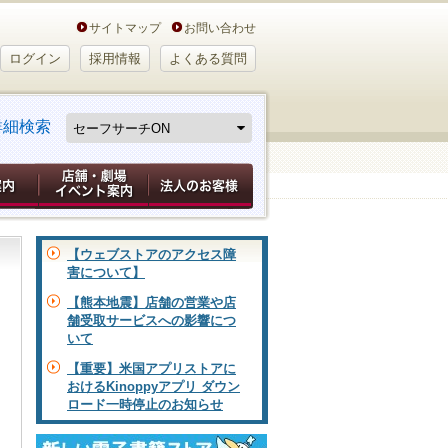
サイトマップ
お問い合わせ
ログイン
採用情報
よくある質問
詳細検索
【ウェブストアのアクセス障
害について】
【熊本地震】店舗の営業や店
舗受取サービスへの影響につ
いて
【重要】米国アプリストアに
おけるKinoppyアプリ ダウン
ロード一時停止のお知らせ