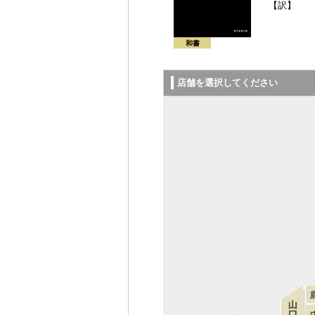
【訳】
和書
店舗を選択してください