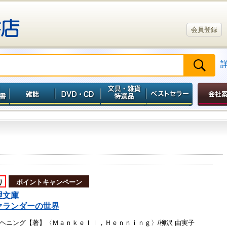
会員登録
り
ポイントキャンペーン
理文庫
ァランダーの世界
ヘニング【著】〈Ｍａｎｋｅｌｌ，Ｈｅｎｎｉｎｇ〉/柳沢 由実子