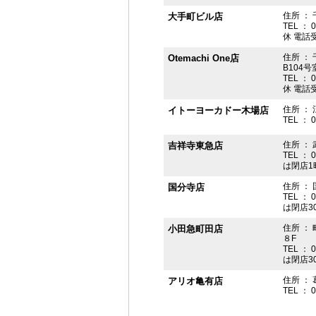
住所 ： 
大手町ビル店
TEL ： 
休 電話受付
住所 ： 
Otemachi One店
B104号
TEL ： 
休 電話受付
住所 ： 
イトーヨーカドー木場店
TEL ： 
住所 ：
吉祥寺東急店
TEL ： 
は閉店1
住所 ： 
国分寺店
TEL ： 
は閉店3
住所 ：
小田急町田店
８F
TEL ： 
は閉店3
住所 ： 
アリオ亀有店
TEL ： 