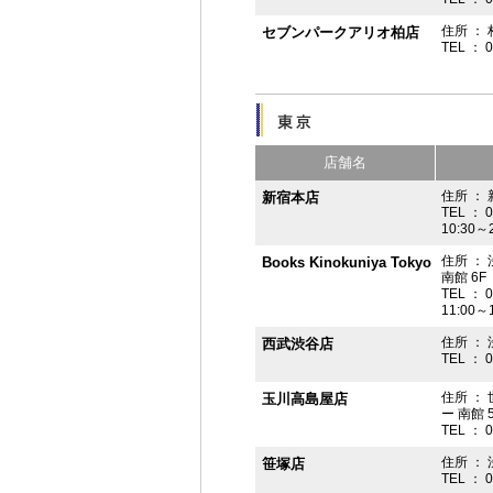
住所 ： 
セブンパークアリオ柏店
TEL ： 
店舗名
住所 ： 
新宿本店
TEL ： 
10:30～
住所 ：
Books Kinokuniya Tokyo
南館 6F
TEL ： 
11:00～
住所 ：
西武渋谷店
TEL ： 
住所 ：
玉川高島屋店
ー 南館 
TEL ： 
住所 ： 
笹塚店
TEL ： 