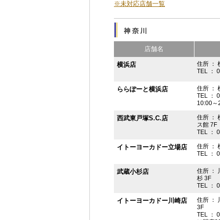
※未対応店舗一覧
店舗名
住所 ： 
横浜店
TEL ： 
住所 ：
ららぽーと横浜店
TEL ： 
10:00
住所 ： 
西武東戸塚S.C.店
ス館 7F
TEL ： 
住所 ：
イトーヨーカドー立場店
TEL ： 
住所 ：
武蔵小杉店
杉 3F
TEL ： 
住所 ：
イトーヨーカドー川崎店
3F
TEL ： 