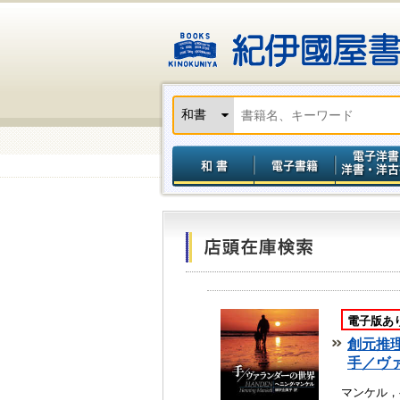
電子版あ
創元推
手／ヴ
マンケル，