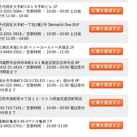
千代田区大手町1-6-1 大手町ビル 1F
03-3201-5084／ 営業時間 ： 10:00～20:00 土日祝
 11:00～19:00
千代田区大手町一丁目2番1号 Otemachi One B1F
室
03-3201-3918／ 営業時間 ： 10:00～20:00 土日祝
 11:00～19:00
江東区木場1-5-30 イトーヨーカドー木場店 2F
03-6660-2502／ 営業時間 ： 10:00～21:00
 武蔵野市吉祥寺本町2-3-1 東急百貨店吉祥寺店 8F
0422-21-1810／ 営業時間 ： 10:00～20:00 電話受付
時間前まで
国分寺市南町3-20-3 CELEO（セレオ）国分寺 8F
042-325-3991／ 営業時間 ： 10:00～21:00 電話受付
0分前まで
 町田市原町田６丁目１２−２０ 小田急百貨店町田店
042-710-7191／ 営業時間 ： 10:00～20:00 電話受付
0分前まで
葛飾区亀有3-49-3アリオ亀有 2 F
03-3602-2703／ 営業時間 ： 10:00~21:00