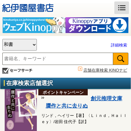
詳細検索
店舗在庫検索 KINOナビ
セーフサーチ
在庫検索店舗選択
ポイントキャンペーン
創元推理文庫
贋作と共に去りぬ
リンド，ヘイリー【著】〈Ｌｉｎｄ，Ｈａｉｌ
ｅｙ〉/岩田 佳代子【訳】