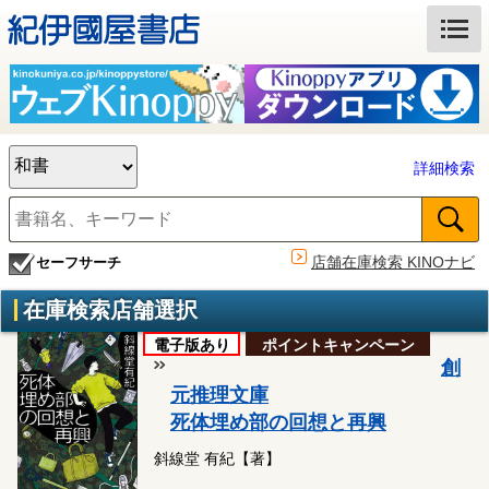
詳細検索
店舗在庫検索 KINOナビ
セーフサーチ
在庫検索店舗選択
電子版あり
ポイントキャンペーン
創
元推理文庫
死体埋め部の回想と再興
斜線堂 有紀【著】