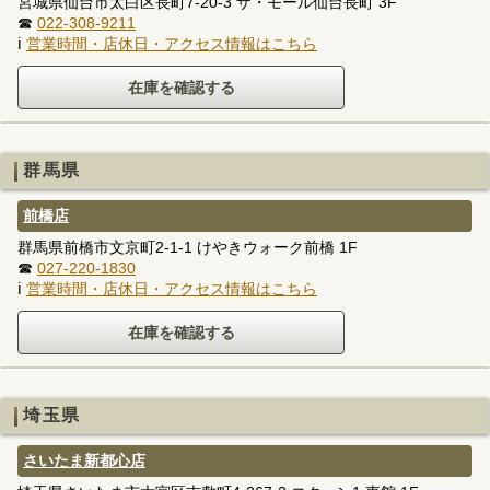
宮城県仙台市太白区長町7-20-3 ザ・モール仙台長町 3F
☎
022-308-9211
ℹ
営業時間・店休日・アクセス情報はこちら
群馬県
前橋店
群馬県前橋市文京町2-1-1 けやきウォーク前橋 1F
☎
027-220-1830
ℹ
営業時間・店休日・アクセス情報はこちら
埼玉県
さいたま新都心店