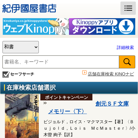
詳細検索
店舗在庫検索 KINOナビ
セーフサーチ
在庫検索店舗選択
ポイントキャンペーン
創元ＳＦ文庫
メモリー〈下〉
ビジョルド，ロイス・マクマスター【著】〈Ｂ
ｕｊｏｌｄ，Ｌｏｉｓ ＭｃＭａｓｔｅｒ〉/小
木曽 絢子【訳】