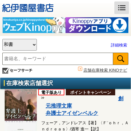
詳細検索
店舗在庫検索 KINOナビ
セーフサーチ
在庫検索店舗選択
電子版あり
ポイントキャンペーン
創
元推理文庫
弁護士アイゼンベルク
フェーア，アンドレアス【著】〈Ｆ¨ｏｈｒ，Ａ
ｎｄｒｅａｓ〉/酒寄 進一【訳】