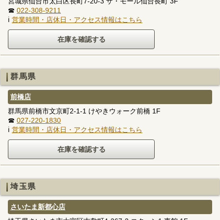
宮城県仙台市太白区長町7-20-3 ザ・モール仙台長町 3F
☎
022-308-9211
ℹ
営業時間・店休日・アクセス情報はこちら
群馬県
前橋店
群馬県前橋市文京町2-1-1 けやきウォーク前橋 1F
☎
027-220-1830
ℹ
営業時間・店休日・アクセス情報はこちら
埼玉県
さいたま新都心店