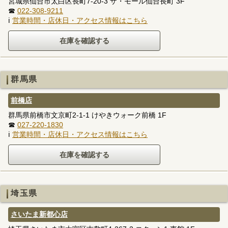
宮城県仙台市太白区長町7-20-3 ザ・モール仙台長町 3F
☎
022-308-9211
ℹ
営業時間・店休日・アクセス情報はこちら
群馬県
前橋店
群馬県前橋市文京町2-1-1 けやきウォーク前橋 1F
☎
027-220-1830
ℹ
営業時間・店休日・アクセス情報はこちら
埼玉県
さいたま新都心店