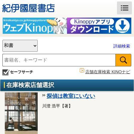
詳細検索
店舗在庫検索 KINOナビ
セーフサーチ
在庫検索店舗選択
探偵は教室にいない
川澄 浩平【著】