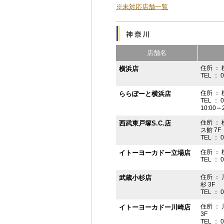
※未対応店舗一覧
店舗名
住所 ： 
横浜店
TEL ： 
住所 ：
ららぽーと横浜店
TEL ： 
10:00
住所 ： 
西武東戸塚S.C.店
ス館 7F
TEL ： 
住所 ：
イトーヨーカドー立場店
TEL ： 
住所 ：
武蔵小杉店
杉 3F
TEL ： 
住所 ：
イトーヨーカドー川崎店
3F
TEL ： 