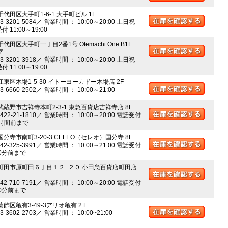
千代田区大手町1-6-1 大手町ビル 1F
03-3201-5084／ 営業時間 ： 10:00～20:00 土日祝
 11:00～19:00
千代田区大手町一丁目2番1号 Otemachi One B1F
室
03-3201-3918／ 営業時間 ： 10:00～20:00 土日祝
 11:00～19:00
江東区木場1-5-30 イトーヨーカドー木場店 2F
03-6660-2502／ 営業時間 ： 10:00～21:00
 武蔵野市吉祥寺本町2-3-1 東急百貨店吉祥寺店 8F
0422-21-1810／ 営業時間 ： 10:00～20:00 電話受付
時間前まで
国分寺市南町3-20-3 CELEO（セレオ）国分寺 8F
042-325-3991／ 営業時間 ： 10:00～21:00 電話受付
0分前まで
 町田市原町田６丁目１２−２０ 小田急百貨店町田店
042-710-7191／ 営業時間 ： 10:00～20:00 電話受付
0分前まで
葛飾区亀有3-49-3アリオ亀有 2 F
03-3602-2703／ 営業時間 ： 10:00~21:00