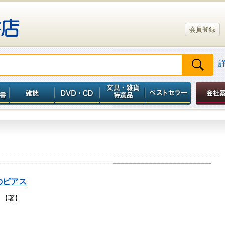
会員登録
のピアス
り【著】