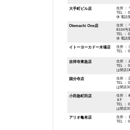
住所 ： 
大手町ビル店
TEL ： 
休 電話受付
住所 ： 
Otemachi One店
B104号
TEL ： 
休 電話受付
住所 ： 
イトーヨーカドー木場店
TEL ： 
住所 ：
吉祥寺東急店
TEL ： 
は閉店1
住所 ： 
国分寺店
TEL ： 
は閉店3
住所 ：
小田急町田店
８F
TEL ： 
は閉店3
住所 ： 
アリオ亀有店
TEL ： 