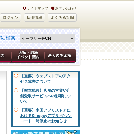
サイトマップ
お問い合わせ
ログイン
採用情報
よくある質問
詳細検索
【重要】ウェブストアのアク
セス障害について
【熊本地震】店舗の営業や店
舗受取サービスへの影響につ
いて
【重要】米国アプリストアに
おけるKinoppyアプリ ダウン
ロード一時停止のお知らせ