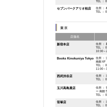
TEL ： 
住所 ： 
セブンパークアリオ柏店
TEL ： 
店舗名
住所 ： 
新宿本店
TEL ： 
10:30～
住所 ：
Books Kinokuniya Tokyo
南館 6F
TEL ： 
11:00～
住所 ：
西武渋谷店
TEL ： 
住所 ：
玉川高島屋店
ー 南館 
TEL ： 
住所 ： 
笹塚店
TEL ： 