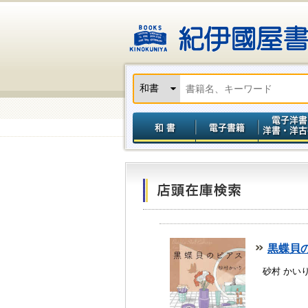
黒蝶貝
砂村 かい