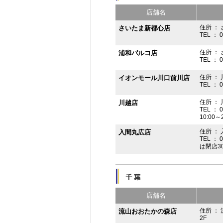
店舗名
住所 ： 
さいたま新都心店
TEL ： 
住所 ：
浦和パルコ店
TEL ： 
住所 ： 
イオンモール川口前川店
TEL ： 
住所 ： 
川越店
TEL ： 
10:00～
住所 ： 
入間丸広店
TEL ： 
は閉店3
店舗名
住所 ：
流山おおたかの森店
2F