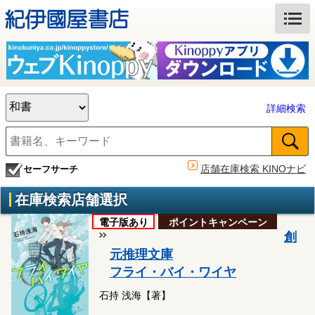
詳細検索
店舗在庫検索 KINOナビ
セーフサーチ
在庫検索店舗選択
電子版あり
ポイントキャンペーン
創
元推理文庫
フライ・バイ・ワイヤ
石持 浅海【著】