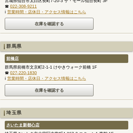
宮城県仙台市太白区長町7-20-3 ザ・モール仙台長町 3F
☎
022-308-9211
ℹ
営業時間・店休日・アクセス情報はこちら
群馬県
前橋店
群馬県前橋市文京町2-1-1 けやきウォーク前橋 1F
☎
027-220-1830
ℹ
営業時間・店休日・アクセス情報はこちら
埼玉県
さいたま新都心店