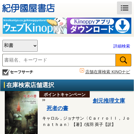
詳細検索
店舗在庫検索 KINOナビ
セーフサーチ
在庫検索店舗選択
ポイントキャンペーン
創元推理文庫
死者の書
キャロル，ジョナサン〈Ｃａｒｒｏｌｌ，Ｊｏ
ｎａｔｈａｎ〉【著】/浅羽 莢子【訳】