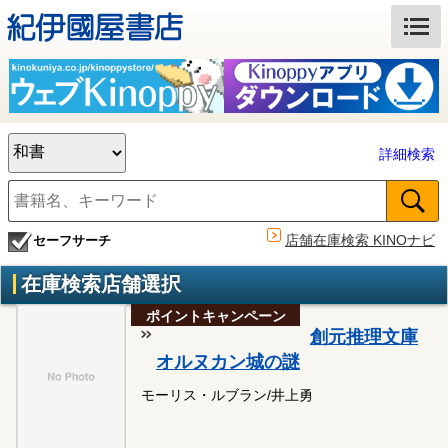
詳細検索
店舗在庫検索 KINOナビ
セーフサーチ
在庫検索店舗選択
ポイントキャンペーン
創元推理文庫
オルヌカン城の謎
モーリス・ルブラン/井上勇