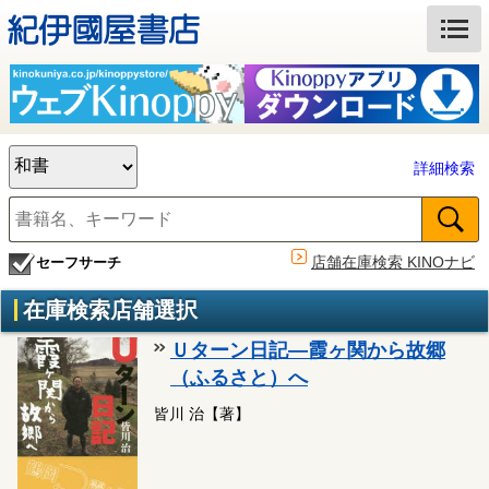
詳細検索
店舗在庫検索 KINOナビ
セーフサーチ
在庫検索店舗選択
Ｕターン日記―霞ヶ関から故郷
（ふるさと）へ
皆川 治【著】