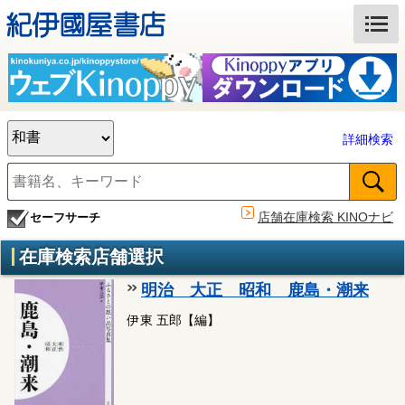
詳細検索
店舗在庫検索 KINOナビ
セーフサーチ
在庫検索店舗選択
明治 大正 昭和 鹿島・潮来
伊東 五郎【編】