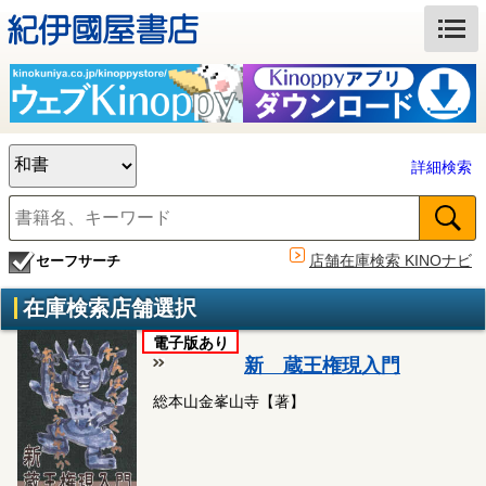
詳細検索
店舗在庫検索 KINOナビ
セーフサーチ
在庫検索店舗選択
電子版あり
新 蔵王権現入門
総本山金峯山寺【著】