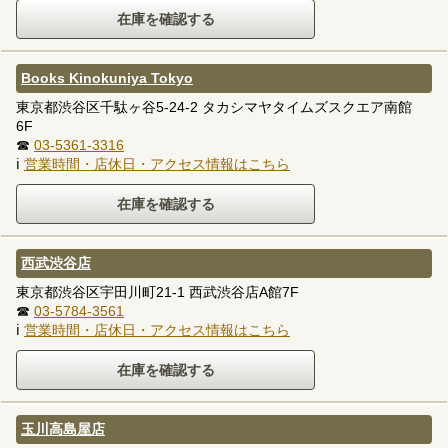
Books Kinokuniya Tokyo
東京都渋谷区千駄ヶ谷5-24-2 タカシマヤタイムズスクエア南館
6F
☎
03-5361-3316
ℹ
営業時間・店休日・アクセス情報はこちら
西武渋谷店
東京都渋谷区宇田川町21-1 西武渋谷店A館7F
☎
03-5784-3561
ℹ
営業時間・店休日・アクセス情報はこちら
玉川高島屋店