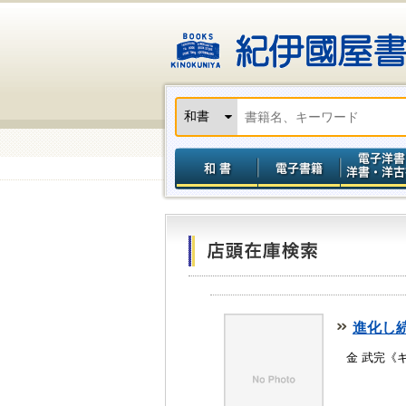
進化し
金 武完《キ