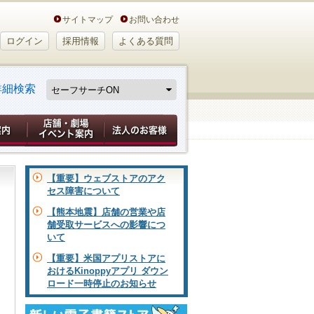
サイトマップ
お問い合わせ
ログイン
採用情報
よくある質問
詳細検索
【重要】ウェブストアのアク
セス障害について
【熊本地震】店舗の営業や店
舗受取サービスへの影響につ
いて
【重要】米国アプリストアに
おけるKinoppyアプリ ダウン
ロード一時停止のお知らせ