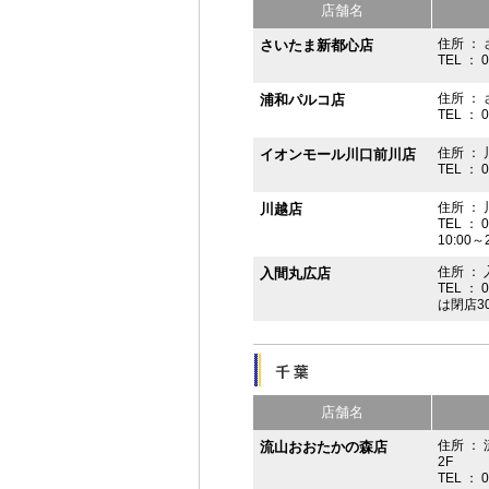
店舗名
住所 ： 
さいたま新都心店
TEL ： 
住所 ：
浦和パルコ店
TEL ： 
住所 ： 
イオンモール川口前川店
TEL ： 
住所 ： 
川越店
TEL ： 
10:00～
住所 ： 
入間丸広店
TEL ： 
は閉店3
店舗名
住所 ：
流山おおたかの森店
2F
TEL ： 