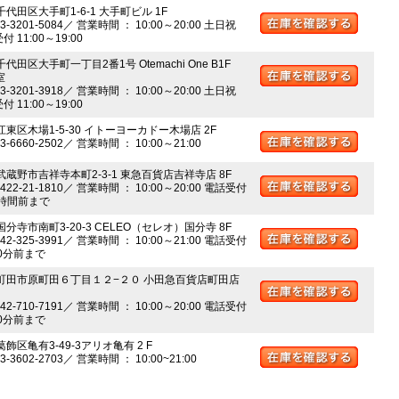
千代田区大手町1-6-1 大手町ビル 1F
03-3201-5084／ 営業時間 ： 10:00～20:00 土日祝
 11:00～19:00
千代田区大手町一丁目2番1号 Otemachi One B1F
室
03-3201-3918／ 営業時間 ： 10:00～20:00 土日祝
 11:00～19:00
江東区木場1-5-30 イトーヨーカドー木場店 2F
03-6660-2502／ 営業時間 ： 10:00～21:00
 武蔵野市吉祥寺本町2-3-1 東急百貨店吉祥寺店 8F
0422-21-1810／ 営業時間 ： 10:00～20:00 電話受付
時間前まで
国分寺市南町3-20-3 CELEO（セレオ）国分寺 8F
042-325-3991／ 営業時間 ： 10:00～21:00 電話受付
0分前まで
 町田市原町田６丁目１２−２０ 小田急百貨店町田店
042-710-7191／ 営業時間 ： 10:00～20:00 電話受付
0分前まで
葛飾区亀有3-49-3アリオ亀有 2 F
03-3602-2703／ 営業時間 ： 10:00~21:00