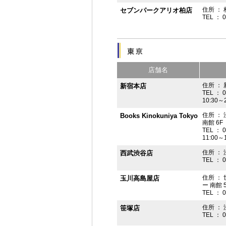
住所 ： 
セブンパークアリオ柏店
TEL ： 
店舗名
住所 ： 
新宿本店
TEL ： 
10:30～
住所 ：
Books Kinokuniya Tokyo
南館 6F
TEL ： 
11:00～
住所 ：
西武渋谷店
TEL ： 
住所 ：
玉川高島屋店
ー 南館 
TEL ： 
住所 ： 
笹塚店
TEL ： 