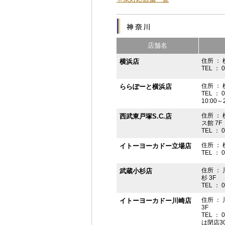
店舗名
住所 ： 
横浜店
TEL ： 
住所 ：
ららぽーと横浜店
TEL ： 
10:00
住所 ： 
西武東戸塚S.C.店
ス館 7F
TEL ： 
住所 ：
イトーヨーカドー立場店
TEL ： 
住所 ：
武蔵小杉店
杉 3F
TEL ： 
住所 ：
イトーヨーカドー川崎店
3F
TEL ： 
は閉店3