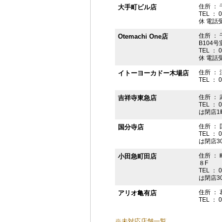
住所 ： 
大手町ビル店
TEL ： 
休 電話受付
住所 ： 
Otemachi One店
B104号
TEL ： 
休 電話受付
住所 ： 
イトーヨーカドー木場店
TEL ： 
住所 ：
吉祥寺東急店
TEL ： 
は閉店1
住所 ： 
国分寺店
TEL ： 
は閉店3
住所 ：
小田急町田店
８F
TEL ： 
は閉店3
住所 ： 
アリオ亀有店
TEL ： 
※未対応店舗一覧