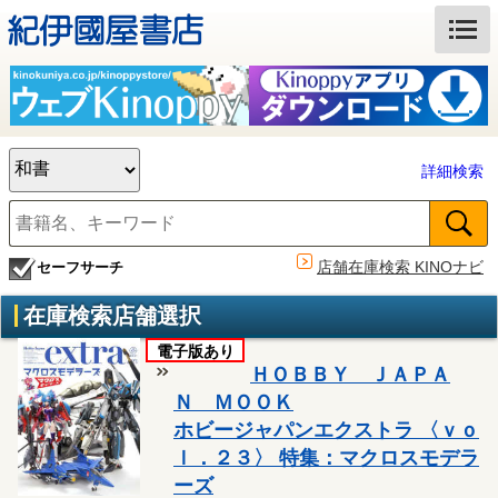
詳細検索
店舗在庫検索 KINOナビ
セーフサーチ
在庫検索店舗選択
電子版あり
ＨＯＢＢＹ ＪＡＰＡ
Ｎ ＭＯＯＫ
ホビージャパンエクストラ 〈ｖｏ
ｌ．２３〉 特集：マクロスモデラ
ーズ