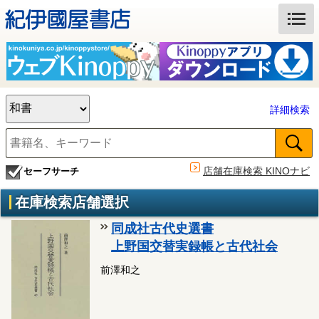
詳細検索
店舗在庫検索 KINOナビ
セーフサーチ
在庫検索店舗選択
同成社古代史選書
上野国交替実録帳と古代社会
前澤和之