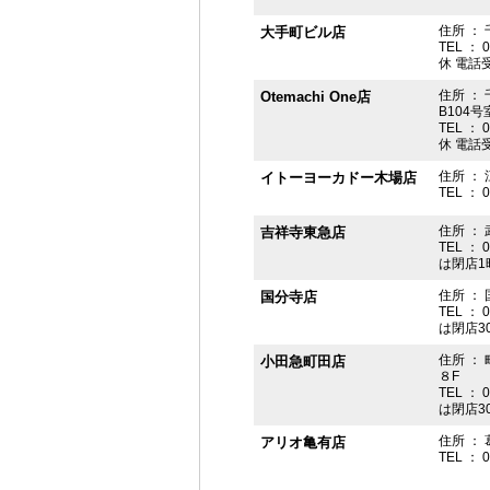
住所 ： 
大手町ビル店
TEL ： 
休 電話受付
住所 ： 
Otemachi One店
B104号
TEL ： 
休 電話受付
住所 ： 
イトーヨーカドー木場店
TEL ： 
住所 ：
吉祥寺東急店
TEL ： 
は閉店1
住所 ： 
国分寺店
TEL ： 
は閉店3
住所 ：
小田急町田店
８F
TEL ： 
は閉店3
住所 ： 
アリオ亀有店
TEL ： 