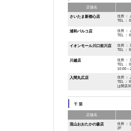
店舗名
住所 ： 
さいたま新都心店
TEL ： 
住所 ：
浦和パルコ店
TEL ： 
住所 ： 
イオンモール川口前川店
TEL ： 
住所 ： 
川越店
TEL ： 
10:00～
住所 ： 
入間丸広店
TEL ： 
は閉店3
店舗名
住所 ：
流山おおたかの森店
2F