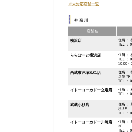
※未対応店舗一覧
店舗名
住所 ： 
横浜店
TEL ： 
住所 ：
ららぽーと横浜店
TEL ： 
10:00
住所 ： 
西武東戸塚S.C.店
ス館 7F
TEL ： 
住所 ：
イトーヨーカドー立場店
TEL ： 
住所 ：
武蔵小杉店
杉 3F
TEL ： 
住所 ：
イトーヨーカドー川崎店
3F
TEL ： 