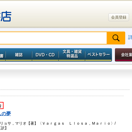
会員登録
り
人の夢
リョサ，マリオ【著】〈Ｖａｒｇａｓ Ｌｌｏｓａ，Ｍａｒｉｏ〉/
【訳】