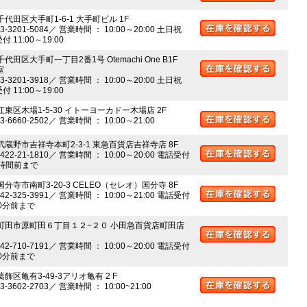
千代田区大手町1-6-1 大手町ビル 1F
03-3201-5084／ 営業時間 ： 10:00～20:00 土日祝
 11:00～19:00
千代田区大手町一丁目2番1号 Otemachi One B1F
室
03-3201-3918／ 営業時間 ： 10:00～20:00 土日祝
 11:00～19:00
江東区木場1-5-30 イトーヨーカドー木場店 2F
03-6660-2502／ 営業時間 ： 10:00～21:00
 武蔵野市吉祥寺本町2-3-1 東急百貨店吉祥寺店 8F
0422-21-1810／ 営業時間 ： 10:00～20:00 電話受付
時間前まで
国分寺市南町3-20-3 CELEO（セレオ）国分寺 8F
042-325-3991／ 営業時間 ： 10:00～21:00 電話受付
0分前まで
 町田市原町田６丁目１２−２０ 小田急百貨店町田店
042-710-7191／ 営業時間 ： 10:00～20:00 電話受付
0分前まで
葛飾区亀有3-49-3アリオ亀有 2 F
03-3602-2703／ 営業時間 ： 10:00~21:00