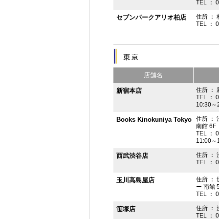
TEL ： 
住所 ： 
セブンパークアリオ柏店
TEL ： 
店舗名
住所 ： 
新宿本店
TEL ： 
10:30～
住所 ：
Books Kinokuniya Tokyo
南館 6F
TEL ： 
11:00～
住所 ：
西武渋谷店
TEL ： 
住所 ：
玉川高島屋店
ー 南館 
TEL ： 
住所 ： 
笹塚店
TEL ： 