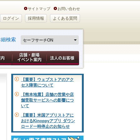
サイトマップ
お問い合わせ
ログイン
採用情報
よくある質問
詳細検索
【重要】ウェブストアのアク
セス障害について
【熊本地震】店舗の営業や店
舗受取サービスへの影響につ
いて
【重要】米国アプリストアに
おけるKinoppyアプリ ダウン
ロード一時停止のお知らせ