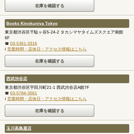
Books Kinokuniya Tokyo
東京都渋谷区千駄ヶ谷5-24-2 タカシマヤタイムズスクエア南館
6F
☎
03-5361-3316
ℹ
営業時間・店休日・アクセス情報はこちら
西武渋谷店
東京都渋谷区宇田川町21-1 西武渋谷店A館7F
☎
03-5784-3561
ℹ
営業時間・店休日・アクセス情報はこちら
玉川高島屋店