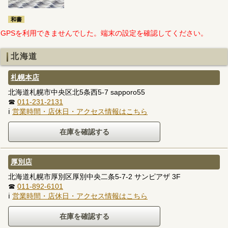
和書
GPSを利用できませんでした。端末の設定を確認してください。
北海道
札幌本店
北海道札幌市中央区北5条西5-7 sapporo55
☎
011-231-2131
ℹ
営業時間・店休日・アクセス情報はこちら
厚別店
北海道札幌市厚別区厚別中央二条5-7-2 サンピアザ 3F
☎
011-892-6101
ℹ
営業時間・店休日・アクセス情報はこちら