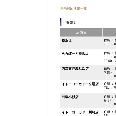
※未対応店舗一覧
店舗名
住所 ： 
横浜店
TEL ： 
住所 ：
ららぽーと横浜店
TEL ： 
10:00
住所 ： 
西武東戸塚S.C.店
ス館 7F
TEL ： 
住所 ：
イトーヨーカドー立場店
TEL ： 
住所 ：
武蔵小杉店
杉 3F
TEL ： 
住所 ：
イトーヨーカドー川崎店
3F