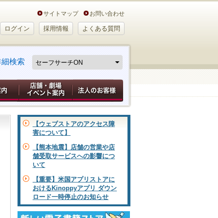
サイトマップ
お問い合わせ
ログイン
採用情報
よくある質問
詳細検索
【ウェブストアのアクセス障
害について】
【熊本地震】店舗の営業や店
舗受取サービスへの影響につ
いて
【重要】米国アプリストアに
おけるKinoppyアプリ ダウン
ロード一時停止のお知らせ