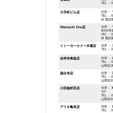
TEL ： 
住所 ： 
大手町ビル店
TEL ： 
休 電話受付
住所 ： 
Otemachi One店
B104号
TEL ： 
休 電話受付
住所 ： 
イトーヨーカドー木場店
TEL ： 
住所 ：
吉祥寺東急店
TEL ： 
は閉店1
住所 ： 
国分寺店
TEL ： 
は閉店3
住所 ：
小田急町田店
８F
TEL ： 
は閉店3
住所 ： 
アリオ亀有店
TEL ： 