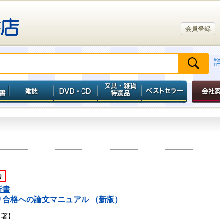
会員登録
り
新書
り合格への論文マニュアル （新版）
【著】