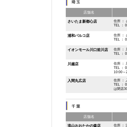
店舗名
住所 ： 
さいたま新都心店
TEL ： 
住所 ：
浦和パルコ店
TEL ： 
住所 ： 
イオンモール川口前川店
TEL ： 
住所 ： 
川越店
TEL ： 
10:00～
住所 ： 
入間丸広店
TEL ： 
は閉店3
店舗名
住所 ：
流山おおたかの森店