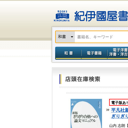
電子版あ
平凡社
ぎりぎ
山内 志朗