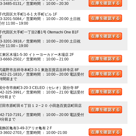
03-3485-0131／ 営業時間 ： 10:00～20:30
千代田区大手町1-6-1 大手町ビル 1F
03-3201-5084／ 営業時間 ： 10:00～20:00 土日祝
 11:00～19:00
千代田区大手町一丁目2番1号 Otemachi One B1F
室
03-3201-3918／ 営業時間 ： 10:00～20:00 土日祝
 11:00～19:00
江東区木場1-5-30 イトーヨーカドー木場店 2F
03-6660-2502／ 営業時間 ： 10:00～21:00
 武蔵野市吉祥寺本町2-3-1 東急百貨店吉祥寺店 8F
0422-21-1810／ 営業時間 ： 10:00～20:00 電話受付
時間前まで
国分寺市南町3-20-3 CELEO（セレオ）国分寺 8F
042-325-3991／ 営業時間 ： 10:00～21:00 電話受付
0分前まで
 町田市原町田６丁目１２−２０ 小田急百貨店町田店
042-710-7191／ 営業時間 ： 10:00～20:00 電話受付
0分前まで
葛飾区亀有3-49-3アリオ亀有 2 F
03-3602-2703／ 営業時間 ： 10:00~21:00