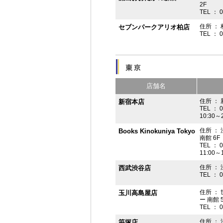
2F
TEL ： 
住所 ： 
セブンパークアリオ柏店
TEL ： 
店舗名
住所 ： 
新宿本店
TEL ： 
10:30～
住所 ：
Books Kinokuniya Tokyo
南館 6F
TEL ： 
11:00～
住所 ：
西武渋谷店
TEL ： 
住所 ：
玉川高島屋店
ー 南館 
TEL ： 
住所 ： 
笹塚店