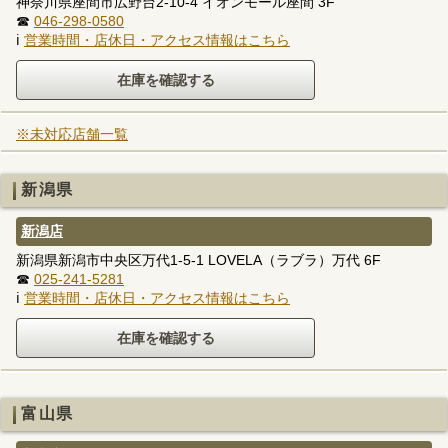
神奈川県座間市広野台2-10-4 イオンモール座間 3F
☎
046-298-0580
ℹ
営業時間・店休日・アクセス情報はこちら
※未対応店舗一覧
新潟県
新潟店
新潟県新潟市中央区万代1-5-1 LOVELA（ラブラ）万代 6F
☎
025-241-5281
ℹ
営業時間・店休日・アクセス情報はこちら
富山県