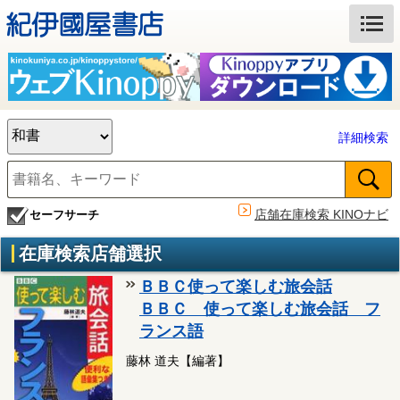
詳細検索
店舗在庫検索 KINOナビ
セーフサーチ
在庫検索店舗選択
ＢＢＣ使って楽しむ旅会話
ＢＢＣ 使って楽しむ旅会話 フ
ランス語
藤林 道夫【編著】