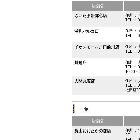
店舗名
住所 ： 
さいたま新都心店
TEL ： 
住所 ：
浦和パルコ店
TEL ： 
住所 ： 
イオンモール川口前川店
TEL ： 
住所 ： 
川越店
TEL ： 
10:00～
住所 ： 
入間丸広店
TEL ： 
は閉店3
店舗名
住所 ：
流山おおたかの森店
2F
TEL ： 