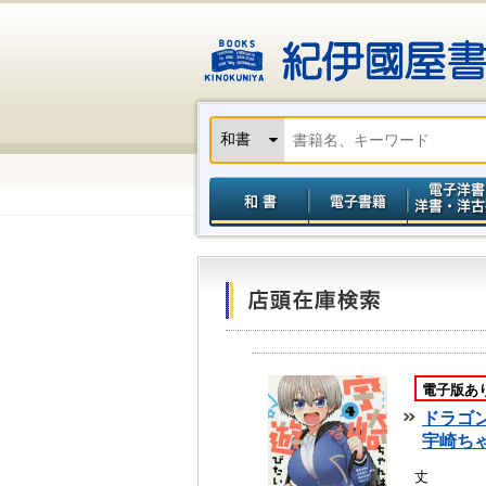
電子版あ
ドラゴ
宇崎ち
丈