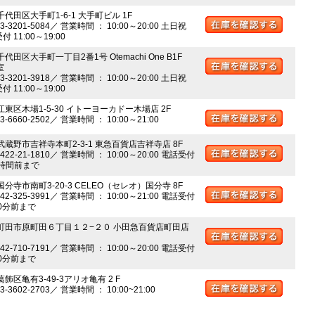
千代田区大手町1-6-1 大手町ビル 1F
03-3201-5084／ 営業時間 ： 10:00～20:00 土日祝
 11:00～19:00
千代田区大手町一丁目2番1号 Otemachi One B1F
室
03-3201-3918／ 営業時間 ： 10:00～20:00 土日祝
 11:00～19:00
江東区木場1-5-30 イトーヨーカドー木場店 2F
03-6660-2502／ 営業時間 ： 10:00～21:00
 武蔵野市吉祥寺本町2-3-1 東急百貨店吉祥寺店 8F
0422-21-1810／ 営業時間 ： 10:00～20:00 電話受付
時間前まで
国分寺市南町3-20-3 CELEO（セレオ）国分寺 8F
042-325-3991／ 営業時間 ： 10:00～21:00 電話受付
0分前まで
 町田市原町田６丁目１２−２０ 小田急百貨店町田店
042-710-7191／ 営業時間 ： 10:00～20:00 電話受付
0分前まで
葛飾区亀有3-49-3アリオ亀有 2 F
03-3602-2703／ 営業時間 ： 10:00~21:00