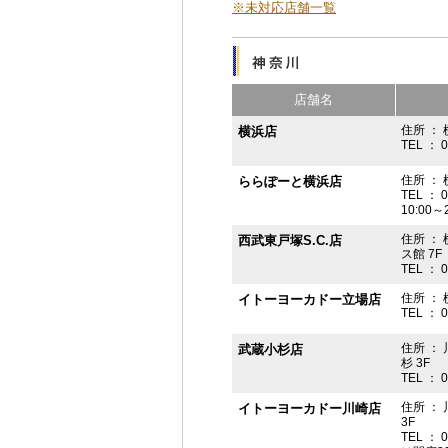
※未対応店舗一覧
店舗名
住所 ： 
横浜店
TEL ： 
住所 ：
ららぽーと横浜店
TEL ： 
10:00
住所 ： 
西武東戸塚S.C.店
ス館 7F
TEL ： 
住所 ：
イトーヨーカドー立場店
TEL ： 
住所 ：
武蔵小杉店
杉 3F
TEL ： 
住所 ：
イトーヨーカドー川崎店
3F
TEL ： 