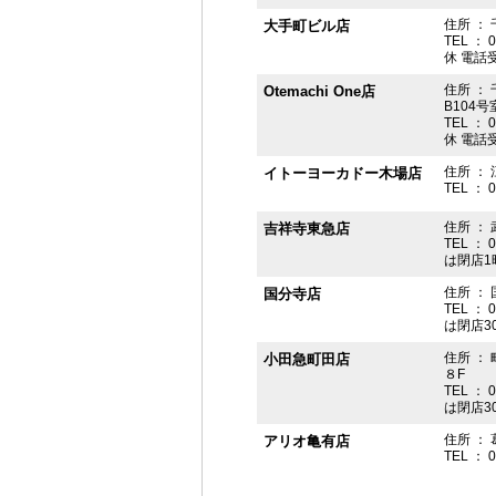
住所 ： 
大手町ビル店
TEL ： 
休 電話受付
住所 ： 
Otemachi One店
B104号
TEL ： 
休 電話受付
住所 ： 
イトーヨーカドー木場店
TEL ： 
住所 ：
吉祥寺東急店
TEL ： 
は閉店1
住所 ： 
国分寺店
TEL ： 
は閉店3
住所 ：
小田急町田店
８F
TEL ： 
は閉店3
住所 ： 
アリオ亀有店
TEL ： 