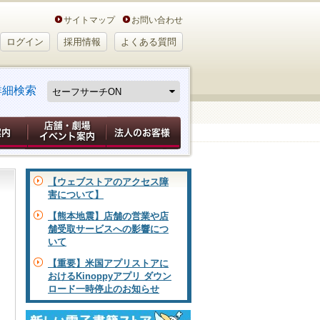
サイトマップ
お問い合わせ
ログイン
採用情報
よくある質問
詳細検索
【ウェブストアのアクセス障
害について】
【熊本地震】店舗の営業や店
舗受取サービスへの影響につ
いて
【重要】米国アプリストアに
おけるKinoppyアプリ ダウン
ロード一時停止のお知らせ