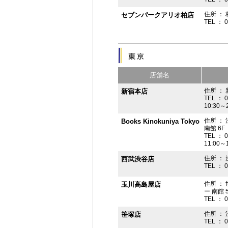
住所 ： 
セブンパークアリオ柏店
TEL ： 
店舗名
住所 ： 
新宿本店
TEL ： 
10:30～
住所 ：
Books Kinokuniya Tokyo
南館 6F
TEL ： 
11:00～
住所 ：
西武渋谷店
TEL ： 
住所 ：
玉川高島屋店
ー 南館 
TEL ： 
住所 ： 
笹塚店
TEL ： 