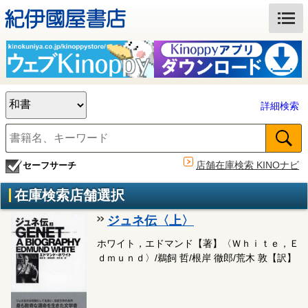
詳細検索
店舗在庫検索 KINOナビ
セーフサーチ
在庫検索店舗選択
ジュネ伝〈上〉
ホワイト，エドマンド【著】〈Ｗｈｉｔｅ，Ｅ
ｄｍｕｎｄ〉/鵜飼 哲/根岸 徹郎/荒木 敦【訳】