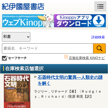
詳細検索
店舗在庫検索 KINOナビ
セーフサーチ
在庫検索店舗選択
石器時代文明の驚異―人類史の謎
を解く
ラジリー，リチャード【著】〈Ｒｕｄｇｌｅ
ｙ，Ｒｉｃｈａｒｄ〉/安原 和見【訳】