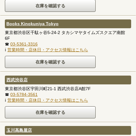
Books Kinokuniya Tokyo
東京都渋谷区千駄ヶ谷5-24-2 タカシマヤタイムズスクエア南館
6F
☎
03-5361-3316
ℹ
営業時間・店休日・アクセス情報はこちら
西武渋谷店
東京都渋谷区宇田川町21-1 西武渋谷店A館7F
☎
03-5784-3561
ℹ
営業時間・店休日・アクセス情報はこちら
玉川高島屋店