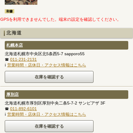
和書
GPSを利用できませんでした。端末の設定を確認してください。
北海道
札幌本店
北海道札幌市中央区北5条西5-7 sapporo55
☎
011-231-2131
ℹ
営業時間・店休日・アクセス情報はこちら
厚別店
北海道札幌市厚別区厚別中央二条5-7-2 サンピアザ 3F
☎
011-892-6101
ℹ
営業時間・店休日・アクセス情報はこちら