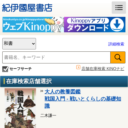
詳細検索
店舗在庫検索 KINOナビ
セーフサーチ
在庫検索店舗選択
大人の教養図鑑
戦国入門 - 戦いとくらしの基礎知
識
二木謙一