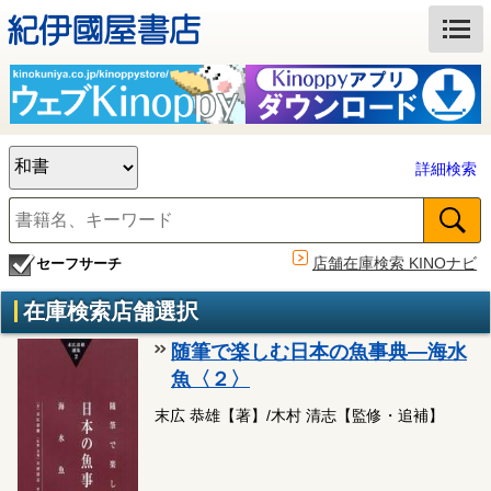
詳細検索
店舗在庫検索 KINOナビ
セーフサーチ
在庫検索店舗選択
随筆で楽しむ日本の魚事典―海水
魚〈２〉
末広 恭雄【著】/木村 清志【監修・追補】