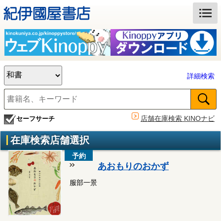
詳細検索
店舗在庫検索 KINOナビ
セーフサーチ
在庫検索店舗選択
予約
あおもりのおかず
服部一景