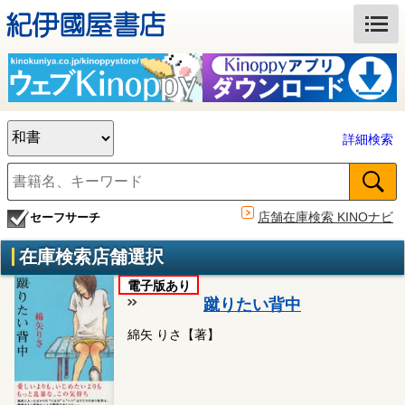
詳細検索
店舗在庫検索 KINOナビ
セーフサーチ
在庫検索店舗選択
電子版あり
蹴りたい背中
綿矢 りさ【著】