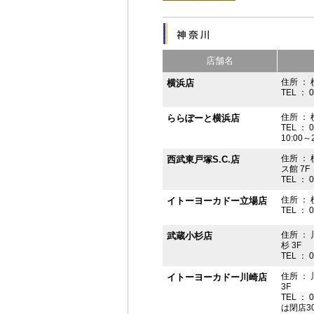
店舗名
住所 ： 
横浜店
TEL ： 
住所 ：
ららぽーと横浜店
TEL ： 
10:00
住所 ： 
西武東戸塚S.C.店
ス館 7F
TEL ： 
住所 ：
イトーヨーカドー立場店
TEL ： 
住所 ：
武蔵小杉店
杉 3F
TEL ： 
住所 ：
イトーヨーカドー川崎店
3F
TEL ： 
は閉店3