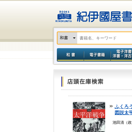
ふくろ
図説太
池田清（政