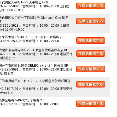
千代田区大手町1-6-1 大手町ビル 1F
03-3201-5084／ 営業時間 ： 10:00～20:00 土日祝
 11:00～19:00
千代田区大手町一丁目2番1号 Otemachi One B1F
室
03-3201-3918／ 営業時間 ： 10:00～20:00 土日祝
 11:00～19:00
江東区木場1-5-30 イトーヨーカドー木場店 2F
03-6660-2502／ 営業時間 ： 10:00～21:00
 武蔵野市吉祥寺本町2-3-1 東急百貨店吉祥寺店 8F
0422-21-1810／ 営業時間 ： 10:00～20:00 電話受付
時間前まで
国分寺市南町3-20-3 CELEO（セレオ）国分寺 8F
042-325-3991／ 営業時間 ： 10:00～21:00 電話受付
0分前まで
 町田市原町田６丁目１２−２０ 小田急百貨店町田店
042-710-7191／ 営業時間 ： 10:00～20:00 電話受付
0分前まで
葛飾区亀有3-49-3アリオ亀有 2 F
03-3602-2703／ 営業時間 ： 10:00~21:00