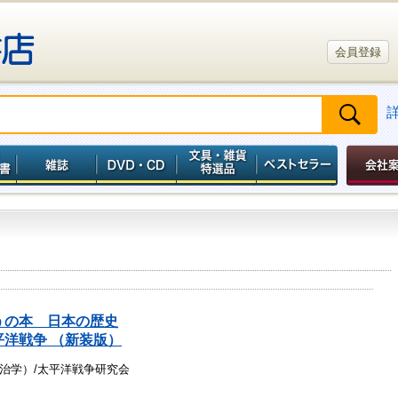
会員登録
うの本 日本の歴史
平洋戦争 （新装版）
治学）/太平洋戦争研究会