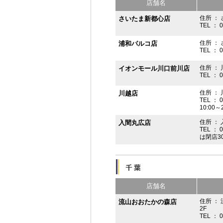
店舗名
住所 ： 
さいたま新都心店
TEL ： 
住所 ：
浦和パルコ店
TEL ： 
住所 ： 
イオンモール川口前川店
TEL ： 
住所 ： 
川越店
TEL ： 
10:00～
住所 ： 
入間丸広店
TEL ： 
は閉店3
店舗名
住所 ：
流山おおたかの森店
2F
TEL ： 