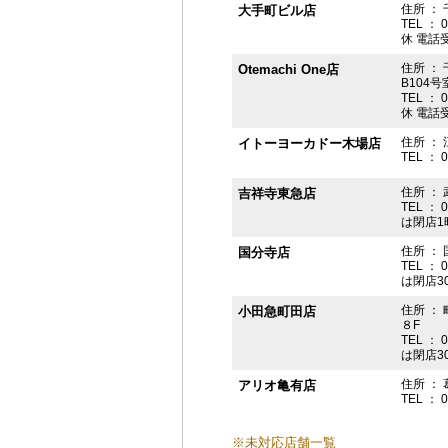
住所 ： 
大手町ビル店
TEL ： 
休 電話受付
住所 ： 
Otemachi One店
B104号
TEL ： 
休 電話受付
住所 ： 
イトーヨーカドー木場店
TEL ： 
住所 ：
吉祥寺東急店
TEL ： 
は閉店1
住所 ： 
国分寺店
TEL ： 
は閉店3
住所 ：
小田急町田店
８F
TEL ： 
は閉店3
住所 ： 
アリオ亀有店
TEL ： 
※未対応店舗一覧