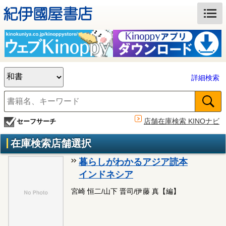
詳細検索
店舗在庫検索 KINOナビ
セーフサーチ
在庫検索店舗選択
暮らしがわかるアジア読本
インドネシア
宮崎 恒二/山下 晋司/伊藤 真【編】