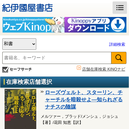
詳細検索
店舗在庫検索 KINOナビ
セーフサーチ
在庫検索店舗選択
ローズヴェルト、スターリン、チ
ャーチルを暗殺せよ―知られざる
ナチスの陰謀
メルツァー，ブラッド/メンシュ，ジョシュ
【著】/花田 知恵【訳】