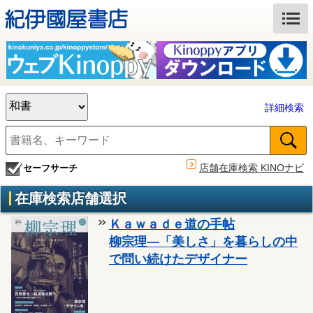
詳細検索
店舗在庫検索 KINOナビ
セーフサーチ
在庫検索店舗選択
Ｋａｗａｄｅ道の手帖
柳宗理―「美しさ」を暮らしの中
で問い続けたデザイナー