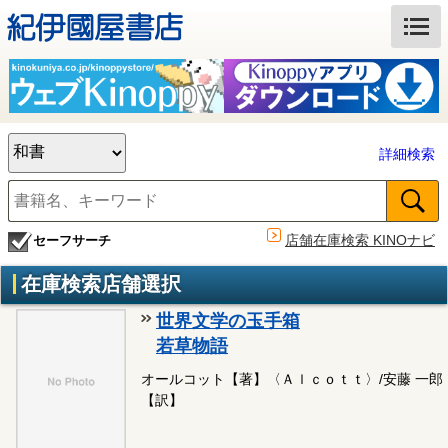
詳細検索
店舗在庫検索 KINOナビ
セーフサーチ
在庫検索店舗選択
世界文学の玉手箱
若草物語
オールコット【著】〈Ａｌｃｏｔｔ〉/安藤 一郎
【訳】