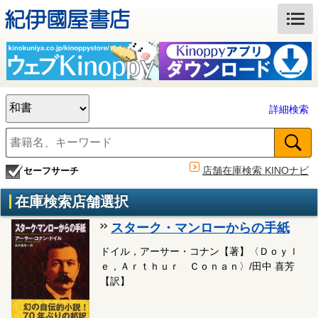
詳細検索
店舗在庫検索 KINOナビ
セーフサーチ
在庫検索店舗選択
スターク・マンローからの手紙
ドイル，アーサー・コナン【著】〈Ｄｏｙｌ
ｅ，Ａｒｔｈｕｒ Ｃｏｎａｎ〉/田中 喜芳
【訳】