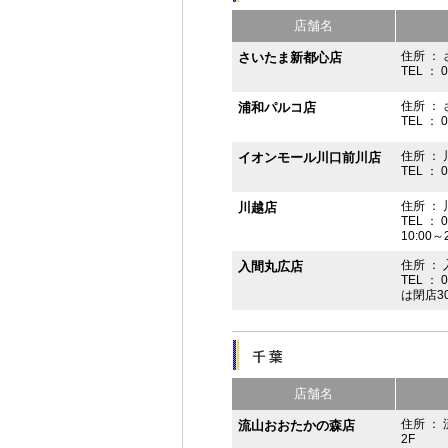
店舗名
住所 ： 
さいたま新都心店
TEL ： 
住所 ：
浦和パルコ店
TEL ： 
住所 ： 
イオンモール川口前川店
TEL ： 
住所 ： 
川越店
TEL ： 
10:00～
住所 ： 
入間丸広店
TEL ： 
は閉店3
店舗名
住所 ：
流山おおたかの森店
2F