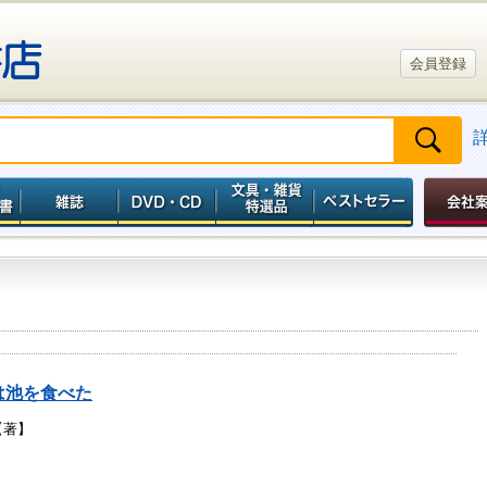
会員登録
は池を食べた
【著】