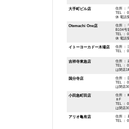
住所 ： 
大手町ビル店
TEL ： 
休 電話受付
住所 ： 
Otemachi One店
B104号
TEL ： 
休 電話受付
住所 ： 
イトーヨーカドー木場店
TEL ： 
住所 ：
吉祥寺東急店
TEL ： 
は閉店1
住所 ： 
国分寺店
TEL ： 
は閉店3
住所 ：
小田急町田店
８F
TEL ： 
は閉店3
住所 ： 
アリオ亀有店
TEL ： 