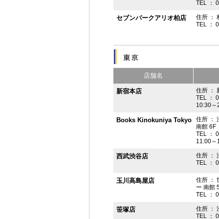
TEL ： 
住所 ： 
セブンパークアリオ柏店
TEL ： 
店舗名
住所 ： 
新宿本店
TEL ： 
10:30～
住所 ：
Books Kinokuniya Tokyo
南館 6F
TEL ： 
11:00～
住所 ：
西武渋谷店
TEL ： 
住所 ：
玉川高島屋店
ー 南館 
TEL ： 
住所 ： 
笹塚店
TEL ： 