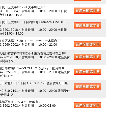
千代田区大手町1-6-1 大手町ビル 1F
03-3201-5084／ 営業時間 ： 10:00～20:00 土日祝
 11:00～19:00
千代田区大手町一丁目2番1号 Otemachi One B1F
室
03-3201-3918／ 営業時間 ： 10:00～20:00 土日祝
 11:00～19:00
江東区木場1-5-30 イトーヨーカドー木場店 2F
03-6660-2502／ 営業時間 ： 10:00～21:00
 武蔵野市吉祥寺本町2-3-1 東急百貨店吉祥寺店 8F
0422-21-1810／ 営業時間 ： 10:00～20:00 電話受付
時間前まで
国分寺市南町3-20-3 CELEO（セレオ）国分寺 8F
042-325-3991／ 営業時間 ： 10:00～21:00 電話受付
0分前まで
 町田市原町田６丁目１２−２０ 小田急百貨店町田店
042-710-7191／ 営業時間 ： 10:00～20:00 電話受付
0分前まで
葛飾区亀有3-49-3アリオ亀有 2 F
03-3602-2703／ 営業時間 ： 10:00~21:00