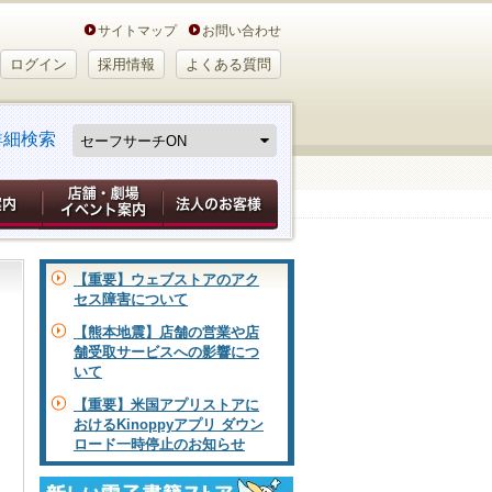
サイトマップ
お問い合わせ
ログイン
採用情報
よくある質問
詳細検索
【重要】ウェブストアのアク
セス障害について
【熊本地震】店舗の営業や店
舗受取サービスへの影響につ
いて
【重要】米国アプリストアに
おけるKinoppyアプリ ダウン
ロード一時停止のお知らせ