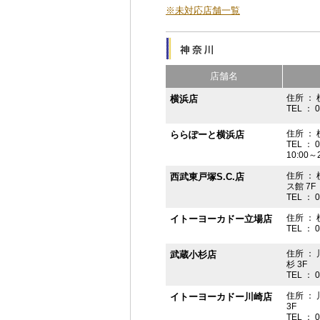
※未対応店舗一覧
店舗名
住所 ： 
横浜店
TEL ： 
住所 ：
ららぽーと横浜店
TEL ： 
10:00
住所 ： 
西武東戸塚S.C.店
ス館 7F
TEL ： 
住所 ：
イトーヨーカドー立場店
TEL ： 
住所 ：
武蔵小杉店
杉 3F
TEL ： 
住所 ：
イトーヨーカドー川崎店
3F
TEL ： 