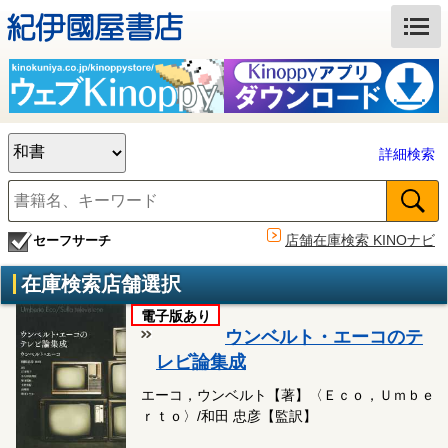
詳細検索
店舗在庫検索 KINOナビ
セーフサーチ
在庫検索店舗選択
電子版あり
ウンベルト・エーコのテ
レビ論集成
エーコ，ウンベルト【著】〈Ｅｃｏ，Ｕｍｂｅ
ｒｔｏ〉/和田 忠彦【監訳】