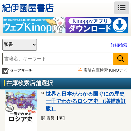
詳細検索
店舗在庫検索 KINOナビ
セーフサーチ
在庫検索店舗選択
世界と日本がわかる国ぐにの歴史
一冊でわかるロシア史 （増補改訂
版）
関 眞興【著】