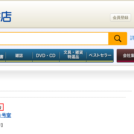
会員登録
り
３号室
著】