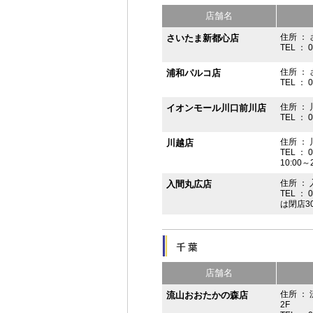
店舗名
住所 ： 
さいたま新都心店
TEL ： 
住所 ：
浦和パルコ店
TEL ： 
住所 ： 
イオンモール川口前川店
TEL ： 
住所 ： 
川越店
TEL ： 
10:00～
住所 ： 
入間丸広店
TEL ： 
は閉店3
店舗名
住所 ：
流山おおたかの森店
2F