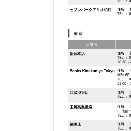
TEL ： 
住所 ： 
セブンパークアリオ柏店
TEL ： 
店舗名
住所 ： 
新宿本店
TEL ： 
10:30～
住所 ：
Books Kinokuniya Tokyo
南館 6F
TEL ： 
11:00～
住所 ：
西武渋谷店
TEL ： 
住所 ：
玉川高島屋店
ー 南館 
TEL ： 
住所 ： 
笹塚店
TEL ： 