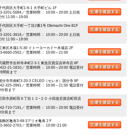
千代田区大手町1-6-1 大手町ビル 1F
03-3201-5084／ 営業時間 ： 10:00～20:00 土日祝
 11:00～19:00
千代田区大手町一丁目2番1号 Otemachi One B1F
室
03-3201-3918／ 営業時間 ： 10:00～20:00 土日祝
 11:00～19:00
江東区木場1-5-30 イトーヨーカドー木場店 2F
03-6660-2502／ 営業時間 ： 10:00～21:00
 武蔵野市吉祥寺本町2-3-1 東急百貨店吉祥寺店 8F
0422-21-1810／ 営業時間 ： 10:00～20:00 電話受付
時間前まで
国分寺市南町3-20-3 CELEO（セレオ）国分寺 8F
042-325-3991／ 営業時間 ： 10:00～21:00 電話受付
0分前まで
 町田市原町田６丁目１２−２０ 小田急百貨店町田店
042-710-7191／ 営業時間 ： 10:00～20:00 電話受付
0分前まで
葛飾区亀有3-49-3アリオ亀有 2 F
03-3602-2703／ 営業時間 ： 10:00~21:00