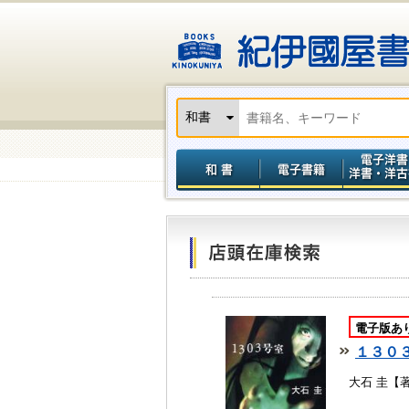
電子版あ
１３０
大石 圭【