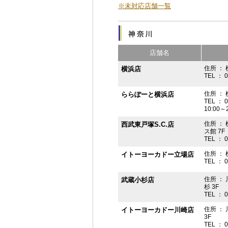
※未対応店舗一覧
店舗名
住所 ： 
横浜店
TEL ： 
住所 ：
ららぽーと横浜店
TEL ： 
10:00
住所 ： 
西武東戸塚S.C.店
ス館 7F
TEL ： 
住所 ：
イトーヨーカドー立場店
TEL ： 
住所 ：
武蔵小杉店
杉 3F
TEL ： 
住所 ：
イトーヨーカドー川崎店
3F
TEL ： 