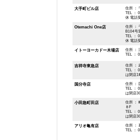
住所 ： 
大手町ビル店
TEL ： 
休 電話受付
住所 ： 
Otemachi One店
B104号
TEL ： 
休 電話受付
住所 ： 
イトーヨーカドー木場店
TEL ： 
住所 ：
吉祥寺東急店
TEL ： 
は閉店1
住所 ： 
国分寺店
TEL ： 
は閉店3
住所 ：
小田急町田店
８F
TEL ： 
は閉店3
住所 ： 
アリオ亀有店
TEL ： 