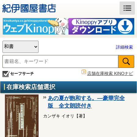
詳細検索
店舗在庫検索 KINOナビ
セーフサーチ
在庫検索店舗選択
あの夏が飽和する。―豪華完全
版 全文朗読付き
カンザキ イオリ【著】