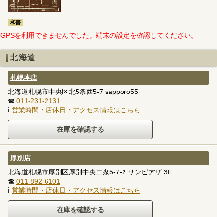
和書
GPSを利用できませんでした。端末の設定を確認してください。
北海道
札幌本店
北海道札幌市中央区北5条西5-7 sapporo55
☎
011-231-2131
ℹ
営業時間・店休日・アクセス情報はこちら
厚別店
北海道札幌市厚別区厚別中央二条5-7-2 サンピアザ 3F
☎
011-892-6101
ℹ
営業時間・店休日・アクセス情報はこちら