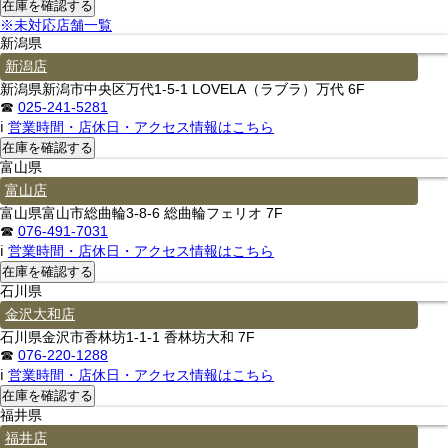
※未対応店舗一覧
新潟県
新潟店
新潟県新潟市中央区万代1-5-1 LOVELA（ラブラ）万代 6F
☎
025-241-5281
ℹ
営業時間・店休日・アクセス情報はこちら
富山県
富山店
富山県富山市総曲輪3-8-6 総曲輪フェリオ 7F
☎
076-491-7031
ℹ
営業時間・店休日・アクセス情報はこちら
石川県
金沢大和店
石川県金沢市香林坊1-1-1 香林坊大和 7F
☎
076-220-1288
ℹ
営業時間・店休日・アクセス情報はこちら
福井県
福井店