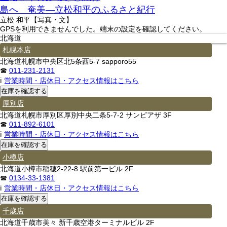
島へ 奄美―立松和平のふるさと紀行
立松 和平【写真・文】
GPSを利用できませんでした。端末の設定を確認してください。
北海道
札幌本店
北海道札幌市中央区北5条西5-7 sapporo55
☎
011-231-2131
ℹ
営業時間・店休日・アクセス情報はこちら
厚別店
北海道札幌市厚別区厚別中央二条5-7-2 サンピアザ 3F
☎
011-892-6101
ℹ
営業時間・店休日・アクセス情報はこちら
小樽店
北海道小樽市稲穂2-22-8 駅前第一ビル 2F
☎
0134-33-1381
ℹ
営業時間・店休日・アクセス情報はこちら
千歳店
北海道千歳市美々 新千歳空港ターミナルビル 2F