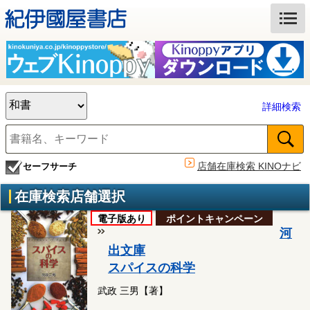
詳細検索
店舗在庫検索 KINOナビ
セーフサーチ
在庫検索店舗選択
電子版あり
ポイントキャンペーン
河
出文庫
スパイスの科学
武政 三男【著】