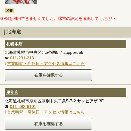
和書
GPSを利用できませんでした。端末の設定を確認してください。
北海道
札幌本店
北海道札幌市中央区北5条西5-7 sapporo55
☎
011-231-2131
ℹ
営業時間・店休日・アクセス情報はこちら
厚別店
北海道札幌市厚別区厚別中央二条5-7-2 サンピアザ 3F
☎
011-892-6101
ℹ
営業時間・店休日・アクセス情報はこちら