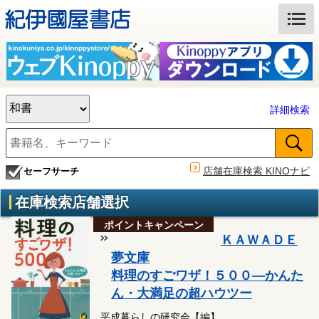
詳細検索
店舗在庫検索 KINOナビ
セーフサーチ
在庫検索店舗選択
ポイントキャンペーン
ＫＡＷＡＤＥ
夢文庫
料理のすごワザ！５００―かんた
ん・大満足の超ハウツー
平成暮らしの研究会【編】