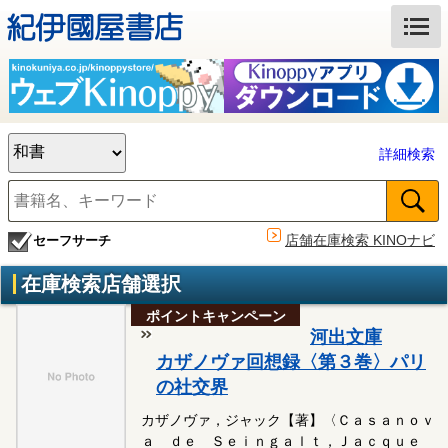
詳細検索
店舗在庫検索 KINOナビ
セーフサーチ
在庫検索店舗選択
ポイントキャンペーン
河出文庫
カザノヴァ回想録〈第３巻〉パリ
の社交界
カザノヴァ，ジャック【著】〈Ｃａｓａｎｏｖ
ａ ｄｅ Ｓｅｉｎｇａｌｔ，Ｊａｃｑｕｅ