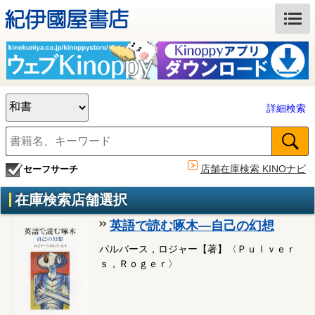
詳細検索
店舗在庫検索 KINOナビ
セーフサーチ
在庫検索店舗選択
英語で読む啄木―自己の幻想
パルバース，ロジャー【著】〈Ｐｕｌｖｅｒ
ｓ，Ｒｏｇｅｒ〉