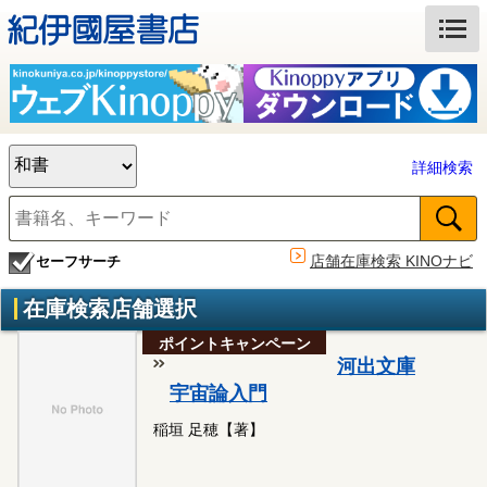
詳細検索
店舗在庫検索 KINOナビ
セーフサーチ
在庫検索店舗選択
ポイントキャンペーン
河出文庫
宇宙論入門
稲垣 足穂【著】