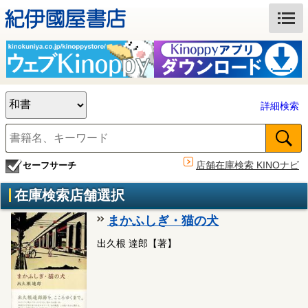
詳細検索
店舗在庫検索 KINOナビ
セーフサーチ
在庫検索店舗選択
まかふしぎ・猫の犬
出久根 達郎【著】