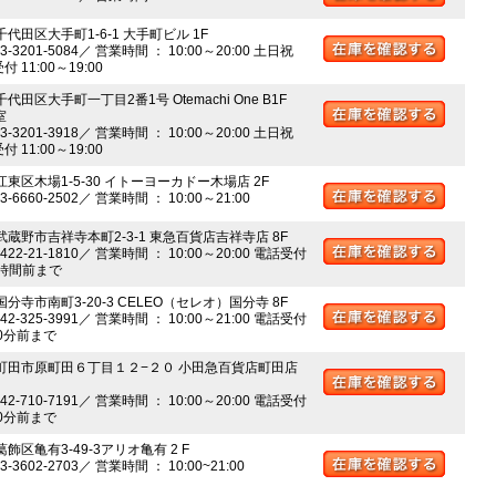
千代田区大手町1-6-1 大手町ビル 1F
03-3201-5084／ 営業時間 ： 10:00～20:00 土日祝
 11:00～19:00
千代田区大手町一丁目2番1号 Otemachi One B1F
室
03-3201-3918／ 営業時間 ： 10:00～20:00 土日祝
 11:00～19:00
江東区木場1-5-30 イトーヨーカドー木場店 2F
03-6660-2502／ 営業時間 ： 10:00～21:00
 武蔵野市吉祥寺本町2-3-1 東急百貨店吉祥寺店 8F
0422-21-1810／ 営業時間 ： 10:00～20:00 電話受付
時間前まで
国分寺市南町3-20-3 CELEO（セレオ）国分寺 8F
042-325-3991／ 営業時間 ： 10:00～21:00 電話受付
0分前まで
 町田市原町田６丁目１２−２０ 小田急百貨店町田店
042-710-7191／ 営業時間 ： 10:00～20:00 電話受付
0分前まで
葛飾区亀有3-49-3アリオ亀有 2 F
03-3602-2703／ 営業時間 ： 10:00~21:00