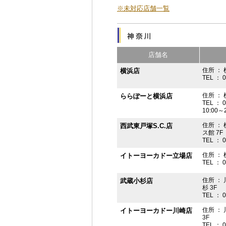
※未対応店舗一覧
店舗名
住所 ： 
横浜店
TEL ： 
住所 ：
ららぽーと横浜店
TEL ： 
10:00
住所 ： 
西武東戸塚S.C.店
ス館 7F
TEL ： 
住所 ：
イトーヨーカドー立場店
TEL ： 
住所 ：
武蔵小杉店
杉 3F
TEL ： 
住所 ：
イトーヨーカドー川崎店
3F
TEL ： 