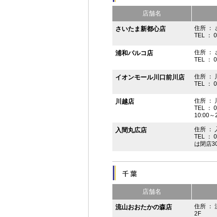
店舗名
住所 ： 
さいたま新都心店
TEL ： 
住所 ：
浦和パルコ店
TEL ： 
住所 ： 
イオンモール川口前川店
TEL ： 
住所 ： 
川越店
TEL ： 
10:00～
住所 ： 
入間丸広店
TEL ： 
は閉店3
店舗名
住所 ：
流山おおたかの森店
2F