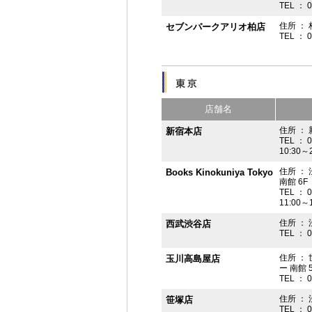
TEL ： 
住所 ： 
セブンパークアリオ柏店
TEL ： 
店舗名
住所 ： 
新宿本店
TEL ： 
10:30～
住所 ：
Books Kinokuniya Tokyo
南館 6F
TEL ： 
11:00～
住所 ：
西武渋谷店
TEL ： 
住所 ：
玉川高島屋店
ー 南館 
TEL ： 
住所 ： 
笹塚店
TEL ： 