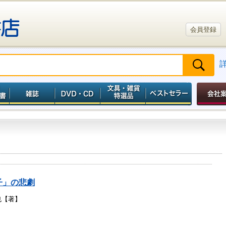
会員登録
子」の悲劇
也【著】