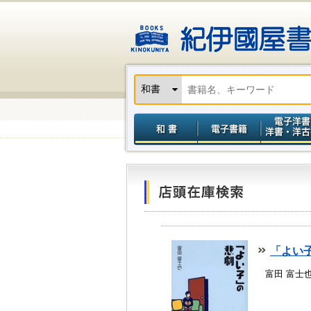
「よい
富田 富士