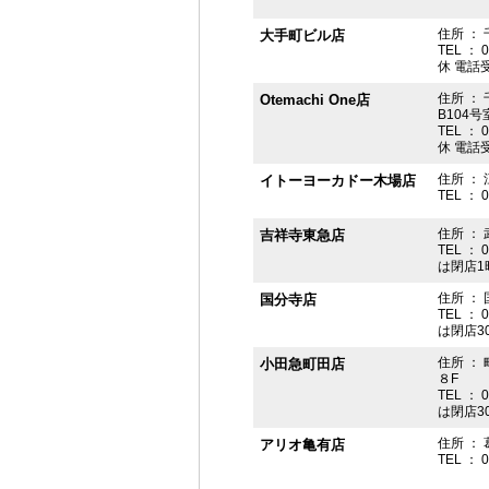
住所 ： 
大手町ビル店
TEL ： 
休 電話受付
住所 ： 
Otemachi One店
B104号
TEL ： 
休 電話受付
住所 ： 
イトーヨーカドー木場店
TEL ： 
住所 ：
吉祥寺東急店
TEL ： 
は閉店1
住所 ： 
国分寺店
TEL ： 
は閉店3
住所 ：
小田急町田店
８F
TEL ： 
は閉店3
住所 ： 
アリオ亀有店
TEL ： 