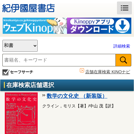
詳細検索
店舗在庫検索 KINOナビ
セーフサーチ
在庫検索店舗選択
数学の文化史 （新装版）
クライン，モリス【著】/中山 茂【訳】