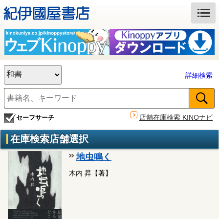
詳細検索
店舗在庫検索 KINOナビ
セーフサーチ
在庫検索店舗選択
地虫鳴く
木内 昇【著】